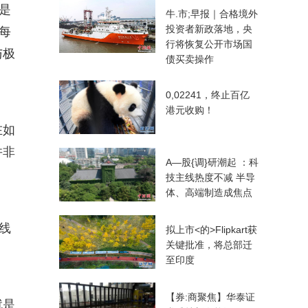
是
牛.市;早报｜合格境外
投资者新政落地，央
每
行将恢复公开市场国
与极
债买卖操作
0,02241，终止百亿
港元收购！
在如
并非
A—股{调}研潮起 ：科
技主线热度不减 半导
体、高端制造成焦点
线
拟上市<的>Flipkart获
关键批准，将总部迁
。
至印度
【券:商聚焦】华泰证
就是