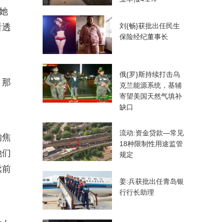
她
刘{畅}获批出任民生
看透
保险经纪董事长
俄{罗}斯持续打击乌
，那
克兰能源系统，基辅
寄望美国天然气填补
缺口
流动:资金贷款—常见
的焦
18种限制性用途监管
她们
规定
续前
姜:兵获批出任青岛银
行行长助理