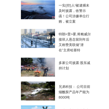
一实{控}人!被逮捕未
及时披露，收警示
函！公司涉嫌单位行
贿，被立案
特朗<普>要,将鲍威尔
接班人悬念留到年后
又称赞美联储“潜
在”主席哈塞特
多家公司披露:股东减
持计划
兄弟科技：.公司目前
烟酰胺产品年产能为
8000吨