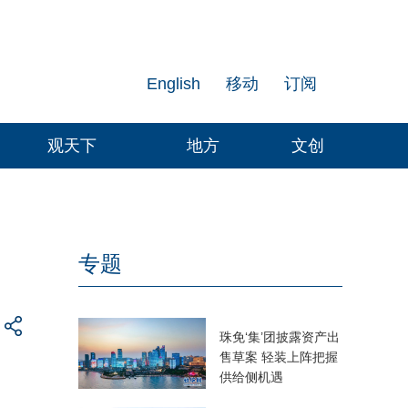
English
移动
订阅
观天下
地方
文创
专题
珠免‘集’团披露资产出
售草案 轻装上阵把握
供给侧机遇