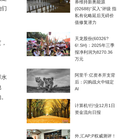
券维持新奥能源
她们
(02688)“买入”评级 指
私有化略延后无碍价
值修复潜力
天龙股份(60326?
度，
6!.SH)：2025年三季
报净利润为8270.36
万元
阿里千:亿资本开支背
潭水
后：闪购战火中锚定
他
AI
的。
计算机!行!业12月1日
资金流向日报
外,汇AP;P权威测评！