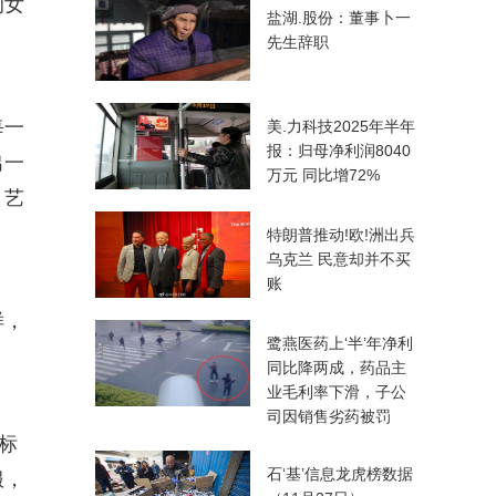
的女
盐湖.股份：董事卜一
先生辞职
每一
美.力科技2025年半年
报：归母净利润8040
出一
万元 同比增72%
、艺
特朗普推动!欧!洲出兵
乌克兰 民意却并不买
账
样，
鹭燕医药上‘半’年净利
同比降两成，药品主
业毛利率下滑，子公
司因销售劣药被罚
标
石‘基’信息龙虎榜数据
服，