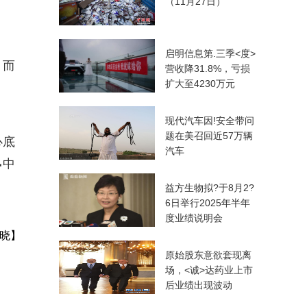
（11月27日）
启明信息第.三季<度>
，而
营收降31.8%，亏损
扩大至4230万元
现代汽车因!安全带问
题在美召回近57万辆
心底
汽车
中
。
益方生物拟?于8月2?
6日举行2025年半年
度业绩说明会
晓】
原始股东意欲套现离
场，<诚>达药业上市
后业绩出现波动