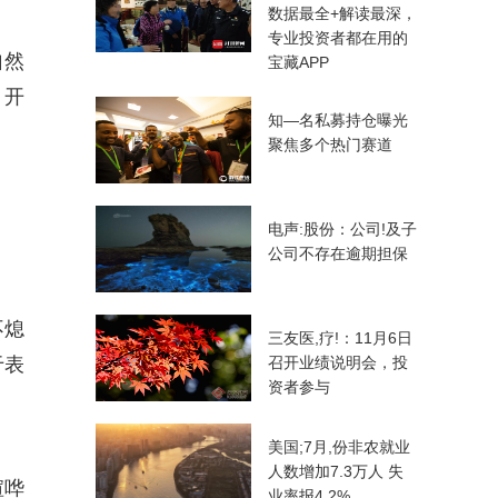
数据最全+解读最深，
专业投资者都在用的
自然
宝藏APP
，开
知—名私募持仓曝光
聚焦多个热门赛道
电声:股份：公司!及子
公司不存在逾期担保
不熄
三友医,疗!：11月6日
于表
召开业绩说明会，投
资者参与
美国;7月,份非农就业
人数增加7.3万人 失
喧哗
业率报4.2%