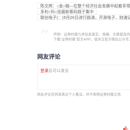
陈文辉：<金>融—在整个经济社会发展中起着非
多利<科>技最新筹码趋于集中
联创电子{：}8月26日进行路演，开源电子、财
声明：证券时报力求信息真实、准确，文章提及内
下载“证券时报”官方APP，或关注官方微信公众
网友评论
登录
后可以发言
网友评论仅供其表达个人看法，并不表明证券时报立场