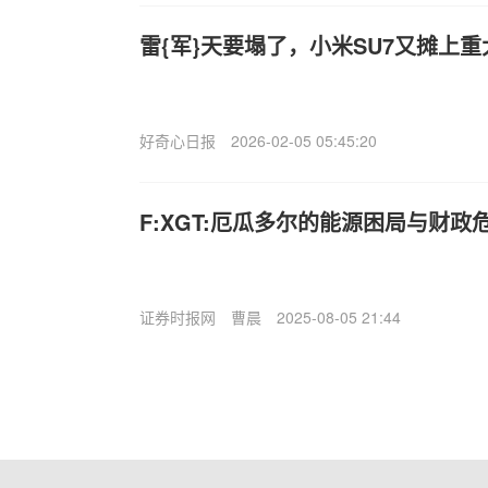
雷{军}天要塌了，小米SU7又摊上
好奇心日报
2026-02-05 05:45:20
F:XGT:厄瓜多尔的能源困局与财政
证券时报网
曹晨
2025-08-05 21:44