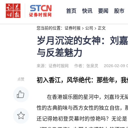
首页
快讯
要闻
股市
您当前的位置：
证券时报
>
公司
>
正文
岁月沉淀的女神：刘嘉
与反差魅力
来源：证券时报网
作者：张泉灵
2026-02-09 
初入香江，风华绝代：那些年，我
点赞
在香港娱乐圈的星河中，刘嘉玲无
性的古典韵味与西方女性的独立自信，
还记得她初登荧幕时的惊艳吗？无论是